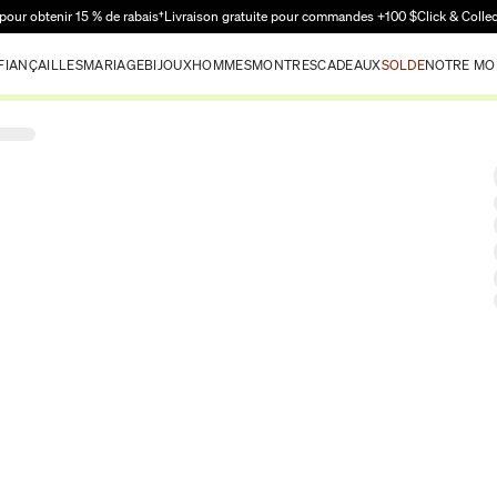
Passer au contenu principal
pour obtenir 15 % de rabais†
Livraison gratuite pour commandes +100 $
Click & Colle
FIANÇAILLES
MARIAGE
BIJOUX
HOMMES
MONTRES
CADEAUX
SOLDE
NOTRE MO