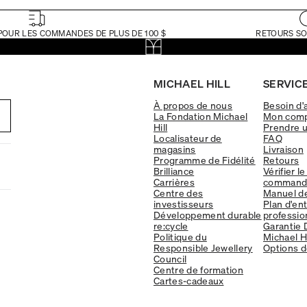
POUR LES COMMANDES DE PLUS DE 100 $
RETOURS SO
MICHAEL HILL
SERVICE
À propos de nous
Besoin d'
La Fondation Michael
Mon com
Hill
Prendre 
Localisateur de
FAQ
magasins
Livraison
Programme de Fidélité
Retours
Brilliance
Vérifier le
Carrières
command
Centre des
Manuel d
investisseurs
Plan d'en
Développement durable
professio
re:cycle
Garantie 
Politique du
Michael Hi
Responsible Jewellery
Options d
Council
Centre de formation
Cartes-cadeaux