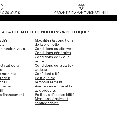
US 30 JOURS
GARANTIE DIAMANT MICHAEL HILL
 À LA CLIENTÈLE
CONDITIONS & POLITIQUES
aide?
Modalités & conditions
pte
de la promotion
un rendez-vous
Conditions du site web
Conditions générales
Conditions de Cliqué-
retiré
 statut de la
Conditions de la carte-
e
cadeau
e montres
Confidentialité
tretien
Politique de
nnel
remboursement
Diamant
Avertissement relatifs
ll
aux produits
e financement
Politique d'accessibilité
Mentions légales et
confidentialité