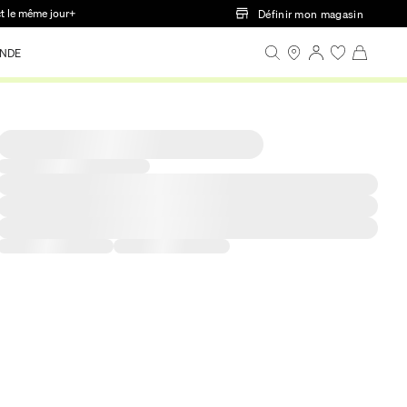
ct le même jour+
Définir mon magasin
NDE