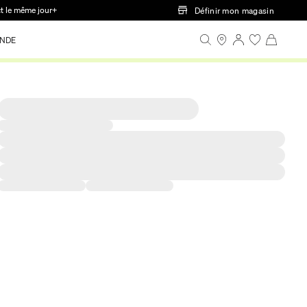
ct le même jour+
Définir mon magasin
NDE