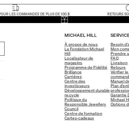
POUR LES COMMANDES DE PLUS DE 100 $
RETOURS SO
MICHAEL HILL
SERVICE
À propos de nous
Besoin d'
La Fondation Michael
Mon com
Hill
Prendre 
Localisateur de
FAQ
magasins
Livraison
Programme de Fidélité
Retours
Brilliance
Vérifier le
Carrières
command
Centre des
Manuel d
investisseurs
Plan d'en
Développement durable
professio
re:cycle
Garantie 
Politique du
Michael Hi
Responsible Jewellery
Options d
Council
Centre de formation
Cartes-cadeaux