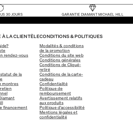
US 30 JOURS
GARANTIE DIAMANT MICHAEL HILL
 À LA CLIENTÈLE
CONDITIONS & POLITIQUES
aide?
Modalités & conditions
pte
de la promotion
un rendez-vous
Conditions du site web
Conditions générales
Conditions de Cliqué-
retiré
 statut de la
Conditions de la carte-
e
cadeau
e montres
Confidentialité
tretien
Politique de
nnel
remboursement
Diamant
Avertissement relatifs
ll
aux produits
e financement
Politique d'accessibilité
Mentions légales et
confidentialité