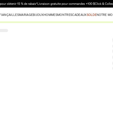
Passer au contenu principal
pour obtenir 15 % de rabais†
Livraison gratuite pour commandes +100 $
Click & Colle
FIANÇAILLES
MARIAGE
BIJOUX
HOMMES
MONTRES
CADEAUX
SOLDE
NOTRE MO