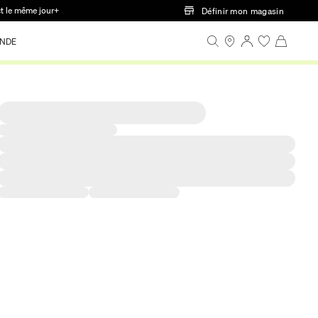
ct le même jour+
Définir mon magasin
NDE