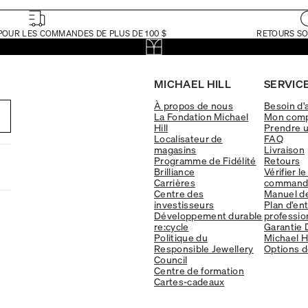
POUR LES COMMANDES DE PLUS DE 100 $
RETOURS SO
MICHAEL HILL
SERVICE
À propos de nous
Besoin d'
La Fondation Michael
Mon com
Hill
Prendre 
Localisateur de
FAQ
magasins
Livraison
Programme de Fidélité
Retours
Brilliance
Vérifier le
Carrières
command
Centre des
Manuel d
investisseurs
Plan d'en
Développement durable
professio
re:cycle
Garantie 
Politique du
Michael Hi
Responsible Jewellery
Options d
Council
Centre de formation
Cartes-cadeaux