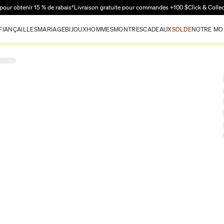
Passer au contenu principal
pour obtenir 15 % de rabais†
Livraison gratuite pour commandes +100 $
Click & Colle
FIANÇAILLES
MARIAGE
BIJOUX
HOMMES
MONTRES
CADEAUX
SOLDE
NOTRE MO