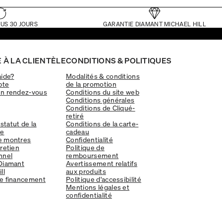
US 30 JOURS
GARANTIE DIAMANT MICHAEL HILL
 À LA CLIENTÈLE
CONDITIONS & POLITIQUES
aide?
Modalités & conditions
pte
de la promotion
un rendez-vous
Conditions du site web
Conditions générales
Conditions de Cliqué-
retiré
 statut de la
Conditions de la carte-
e
cadeau
e montres
Confidentialité
tretien
Politique de
nnel
remboursement
Diamant
Avertissement relatifs
ll
aux produits
e financement
Politique d'accessibilité
Mentions légales et
confidentialité