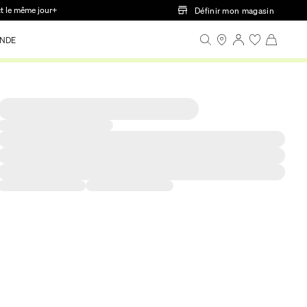
ct le même jour+
Définir mon magasin
NDE