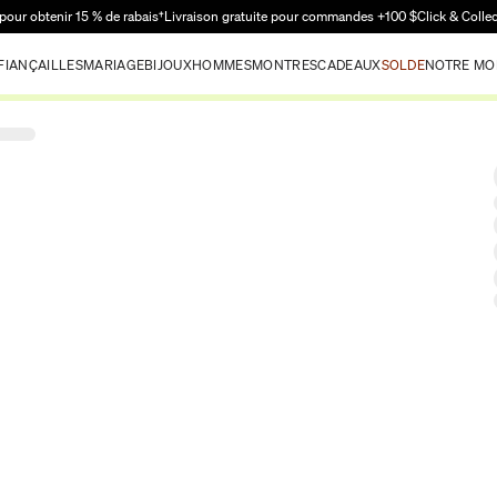
Passer au contenu principal
pour obtenir 15 % de rabais†
Livraison gratuite pour commandes +100 $
Click & Colle
FIANÇAILLES
MARIAGE
BIJOUX
HOMMES
MONTRES
CADEAUX
SOLDE
NOTRE MO