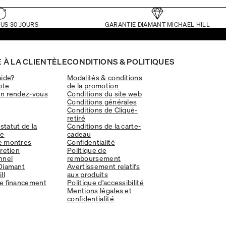
US 30 JOURS
GARANTIE DIAMANT MICHAEL HILL
 À LA CLIENTÈLE
CONDITIONS & POLITIQUES
aide?
Modalités & conditions
pte
de la promotion
un rendez-vous
Conditions du site web
Conditions générales
Conditions de Cliqué-
retiré
 statut de la
Conditions de la carte-
e
cadeau
e montres
Confidentialité
tretien
Politique de
nnel
remboursement
Diamant
Avertissement relatifs
ll
aux produits
e financement
Politique d'accessibilité
Mentions légales et
confidentialité