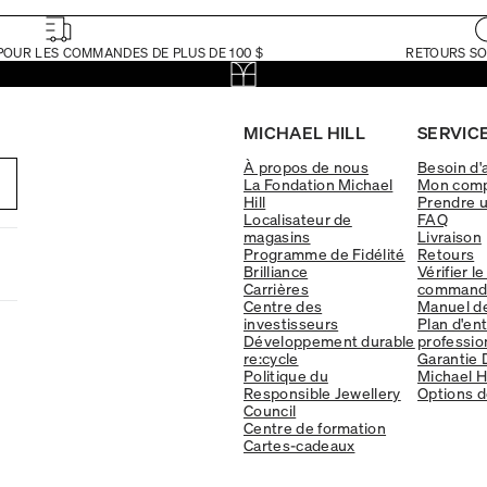
POUR LES COMMANDES DE PLUS DE 100 $
RETOURS SO
MICHAEL HILL
SERVICE
À propos de nous
Besoin d'
La Fondation Michael
Mon com
Hill
Prendre 
Localisateur de
FAQ
magasins
Livraison
Programme de Fidélité
Retours
Brilliance
Vérifier le
Carrières
command
Centre des
Manuel d
investisseurs
Plan d'en
Développement durable
professio
re:cycle
Garantie 
Politique du
Michael Hi
Responsible Jewellery
Options d
Council
Centre de formation
Cartes-cadeaux