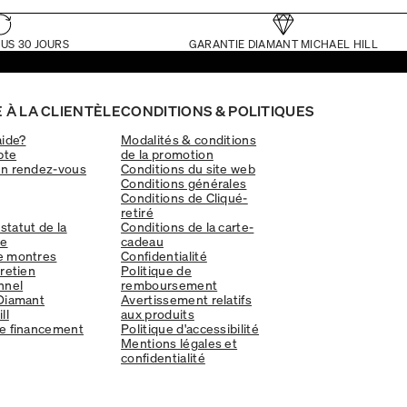
US 30 JOURS
GARANTIE DIAMANT MICHAEL HILL
 À LA CLIENTÈLE
CONDITIONS & POLITIQUES
aide?
Modalités & conditions
pte
de la promotion
un rendez-vous
Conditions du site web
Conditions générales
Conditions de Cliqué-
retiré
 statut de la
Conditions de la carte-
e
cadeau
e montres
Confidentialité
tretien
Politique de
nnel
remboursement
Diamant
Avertissement relatifs
ll
aux produits
e financement
Politique d'accessibilité
Mentions légales et
confidentialité