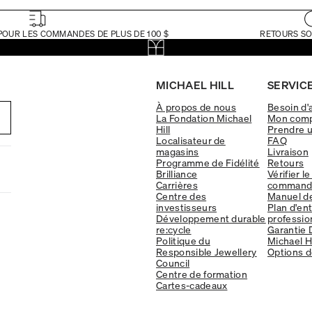
POUR LES COMMANDES DE PLUS DE 100 $
RETOURS SO
MICHAEL HILL
SERVICE
À propos de nous
Besoin d'
La Fondation Michael
Mon com
Hill
Prendre 
Localisateur de
FAQ
magasins
Livraison
Programme de Fidélité
Retours
Brilliance
Vérifier le
Carrières
command
Centre des
Manuel d
investisseurs
Plan d'en
Développement durable
professio
re:cycle
Garantie 
Politique du
Michael Hi
Responsible Jewellery
Options d
Council
Centre de formation
Cartes-cadeaux