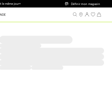
ct le même jour+
Définir mon magasin
NDE