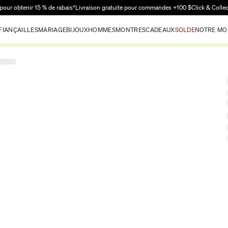
Passer au contenu principal
pour obtenir 15 % de rabais†
Livraison gratuite pour commandes +100 $
Click & Colle
FIANÇAILLES
MARIAGE
BIJOUX
HOMMES
MONTRES
CADEAUX
SOLDE
NOTRE MO