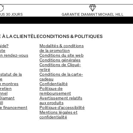
US 30 JOURS
GARANTIE DIAMANT MICHAEL HILL
 À LA CLIENTÈLE
CONDITIONS & POLITIQUES
aide?
Modalités & conditions
pte
de la promotion
un rendez-vous
Conditions du site web
Conditions générales
Conditions de Cliqué-
retiré
 statut de la
Conditions de la carte-
e
cadeau
e montres
Confidentialité
tretien
Politique de
nnel
remboursement
Diamant
Avertissement relatifs
ll
aux produits
e financement
Politique d'accessibilité
Mentions légales et
confidentialité