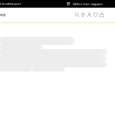
ct le même jour+
Définir mon magasin
NDE