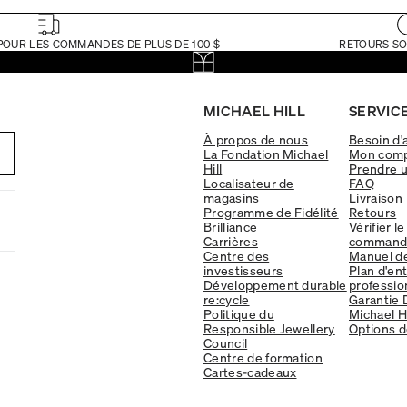
POUR LES COMMANDES DE PLUS DE 100 $
RETOURS SO
MICHAEL HILL
SERVICE
À propos de nous
Besoin d'
La Fondation Michael
Mon com
Hill
Prendre 
Localisateur de
FAQ
magasins
Livraison
Programme de Fidélité
Retours
Brilliance
Vérifier le
Carrières
command
Centre des
Manuel d
investisseurs
Plan d'en
Développement durable
professio
re:cycle
Garantie 
Politique du
Michael Hi
Responsible Jewellery
Options d
Council
Centre de formation
Cartes-cadeaux