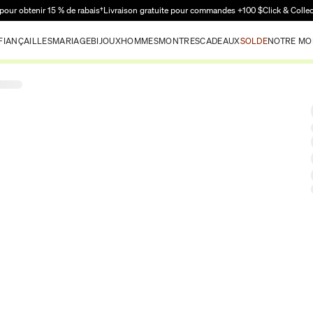
Passer au contenu principal
pour obtenir 15 % de rabais†
Livraison gratuite pour commandes +100 $
Click & Colle
FIANÇAILLES
MARIAGE
BIJOUX
HOMMES
MONTRES
CADEAUX
SOLDE
NOTRE MO