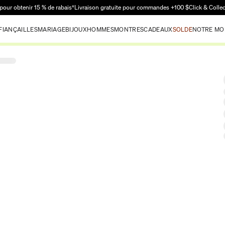
Passer au contenu principal
pour obtenir 15 % de rabais†
Livraison gratuite pour commandes +100 $
Click & Colle
FIANÇAILLES
MARIAGE
BIJOUX
HOMMES
MONTRES
CADEAUX
SOLDE
NOTRE MO