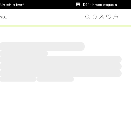
ct le même jour+
Définir mon magasin
NDE