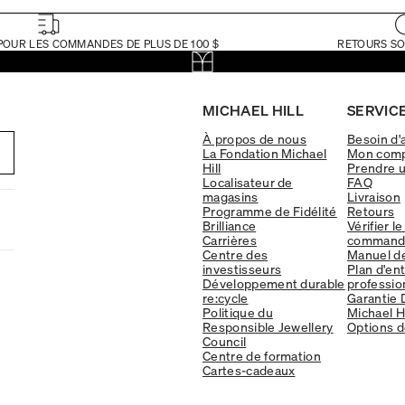
POUR LES COMMANDES DE PLUS DE 100 $
RETOURS SO
MICHAEL HILL
SERVICE
À propos de nous
Besoin d'
La Fondation Michael
Mon com
Hill
Prendre 
Localisateur de
FAQ
magasins
Livraison
Programme de Fidélité
Retours
Brilliance
Vérifier le
Carrières
command
Centre des
Manuel d
investisseurs
Plan d'en
Développement durable
professio
re:cycle
Garantie 
Politique du
Michael Hi
Responsible Jewellery
Options d
Council
Centre de formation
Cartes-cadeaux