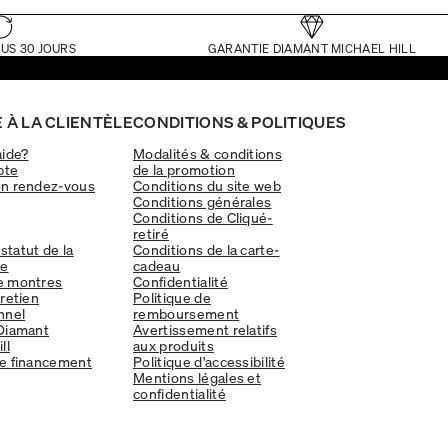
US 30 JOURS
GARANTIE DIAMANT MICHAEL HILL
 À LA CLIENTÈLE
CONDITIONS & POLITIQUES
aide?
Modalités & conditions
pte
de la promotion
un rendez-vous
Conditions du site web
Conditions générales
Conditions de Cliqué-
retiré
 statut de la
Conditions de la carte-
e
cadeau
e montres
Confidentialité
tretien
Politique de
nnel
remboursement
Diamant
Avertissement relatifs
ll
aux produits
e financement
Politique d'accessibilité
Mentions légales et
confidentialité