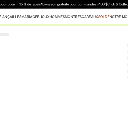
Passer au contenu principal
pour obtenir 15 % de rabais†
Livraison gratuite pour commandes +100 $
Click & Colle
FIANÇAILLES
MARIAGE
BIJOUX
HOMMES
MONTRES
CADEAUX
SOLDE
NOTRE MO