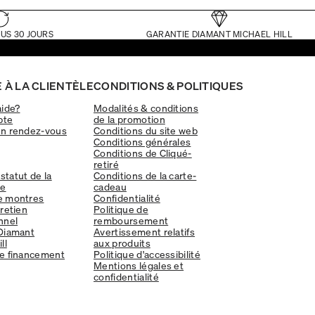
US 30 JOURS
GARANTIE DIAMANT MICHAEL HILL
 À LA CLIENTÈLE
CONDITIONS & POLITIQUES
aide?
Modalités & conditions
pte
de la promotion
un rendez-vous
Conditions du site web
Conditions générales
Conditions de Cliqué-
retiré
 statut de la
Conditions de la carte-
e
cadeau
e montres
Confidentialité
tretien
Politique de
nnel
remboursement
Diamant
Avertissement relatifs
ll
aux produits
e financement
Politique d'accessibilité
Mentions légales et
confidentialité