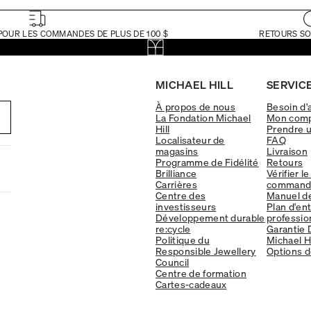
POUR LES COMMANDES DE PLUS DE 100 $
RETOURS SO
MICHAEL HILL
SERVICE
À propos de nous
Besoin d'
La Fondation Michael
Mon com
Hill
Prendre 
Localisateur de
FAQ
magasins
Livraison
Programme de Fidélité
Retours
Brilliance
Vérifier le
Carrières
command
Centre des
Manuel d
investisseurs
Plan d'en
Développement durable
professio
re:cycle
Garantie 
Politique du
Michael Hi
Responsible Jewellery
Options d
Council
Centre de formation
Cartes-cadeaux