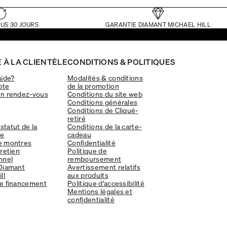
US 30 JOURS
GARANTIE DIAMANT MICHAEL HILL
 À LA CLIENTÈLE
CONDITIONS & POLITIQUES
aide?
Modalités & conditions
pte
de la promotion
un rendez-vous
Conditions du site web
Conditions générales
Conditions de Cliqué-
retiré
 statut de la
Conditions de la carte-
e
cadeau
e montres
Confidentialité
tretien
Politique de
nnel
remboursement
Diamant
Avertissement relatifs
ll
aux produits
e financement
Politique d'accessibilité
Mentions légales et
confidentialité