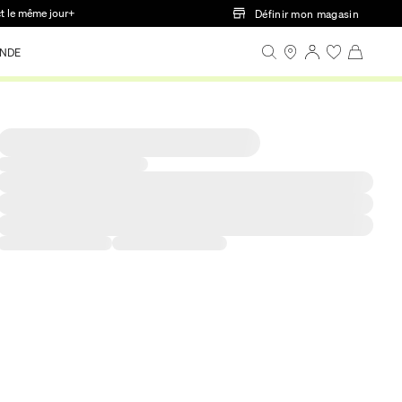
ct le même jour+
Définir mon magasin
NDE