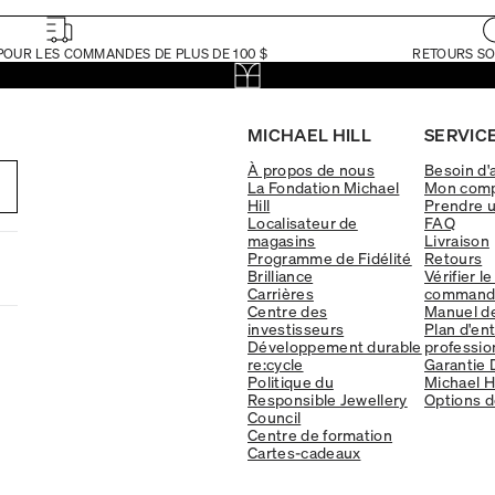
POUR LES COMMANDES DE PLUS DE 100 $
RETOURS SO
MICHAEL HILL
SERVICE
À propos de nous
Besoin d'
La Fondation Michael
Mon com
Hill
Prendre 
Localisateur de
FAQ
magasins
Livraison
Programme de Fidélité
Retours
Brilliance
Vérifier le
Carrières
command
Centre des
Manuel d
investisseurs
Plan d'en
Développement durable
professio
re:cycle
Garantie 
Politique du
Michael Hi
Responsible Jewellery
Options d
Council
Centre de formation
Cartes-cadeaux