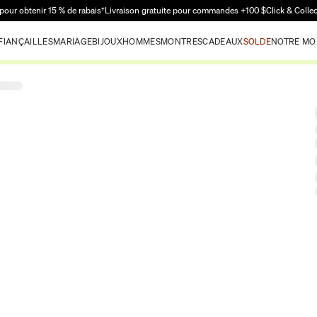
Passer au contenu principal
pour obtenir 15 % de rabais†
Livraison gratuite pour commandes +100 $
Click & Colle
FIANÇAILLES
MARIAGE
BIJOUX
HOMMES
MONTRES
CADEAUX
SOLDE
NOTRE MO