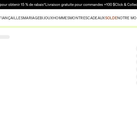
Passer au contenu principal
pour obtenir 15 % de rabais†
Livraison gratuite pour commandes +100 $
Click & Colle
FIANÇAILLES
MARIAGE
BIJOUX
HOMMES
MONTRES
CADEAUX
SOLDE
NOTRE MO