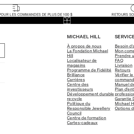
POUR LES COMMANDES DE PLUS DE 100 $
RETOURS SO
MICHAEL HILL
SERVICE
À propos de nous
Besoin d'
La Fondation Michael
Mon com
Hill
Prendre 
Localisateur de
FAQ
magasins
Livraison
Programme de Fidélité
Retours
Brilliance
Vérifier le
Carrières
command
Centre des
Manuel d
investisseurs
Plan d'en
Développement durable
professio
re:cycle
Garantie 
Politique du
Michael Hi
Responsible Jewellery
Options d
Council
Centre de formation
Cartes-cadeaux