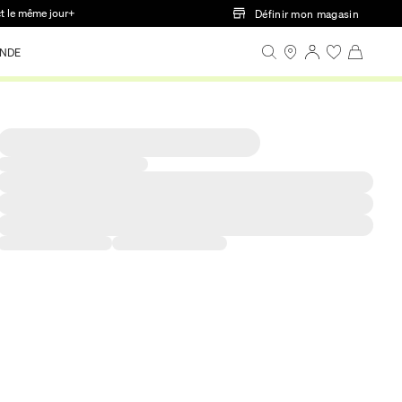
ct le même jour+
Définir mon magasin
NDE