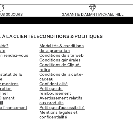
US 30 JOURS
GARANTIE DIAMANT MICHAEL HILL
 À LA CLIENTÈLE
CONDITIONS & POLITIQUES
aide?
Modalités & conditions
pte
de la promotion
un rendez-vous
Conditions du site web
Conditions générales
Conditions de Cliqué-
retiré
 statut de la
Conditions de la carte-
e
cadeau
e montres
Confidentialité
tretien
Politique de
nnel
remboursement
Diamant
Avertissement relatifs
ll
aux produits
e financement
Politique d'accessibilité
Mentions légales et
confidentialité