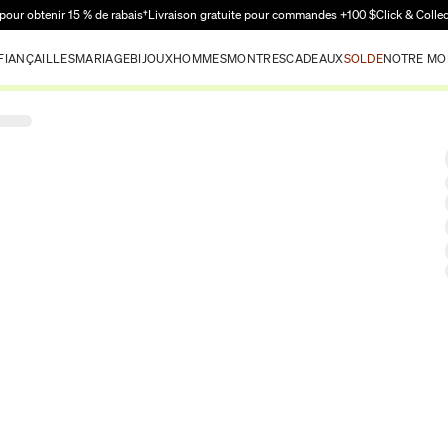
Passer au contenu principal
pour obtenir 15 % de rabais†
Livraison gratuite pour commandes +100 $
Click & Colle
FIANÇAILLES
MARIAGE
BIJOUX
HOMMES
MONTRES
CADEAUX
SOLDE
NOTRE MO