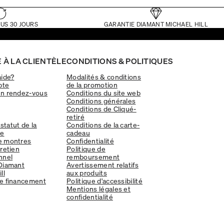
US 30 JOURS
GARANTIE DIAMANT MICHAEL HILL
 À LA CLIENTÈLE
CONDITIONS & POLITIQUES
aide?
Modalités & conditions
pte
de la promotion
un rendez-vous
Conditions du site web
Conditions générales
Conditions de Cliqué-
retiré
 statut de la
Conditions de la carte-
e
cadeau
e montres
Confidentialité
tretien
Politique de
nnel
remboursement
Diamant
Avertissement relatifs
ll
aux produits
e financement
Politique d'accessibilité
Mentions légales et
confidentialité