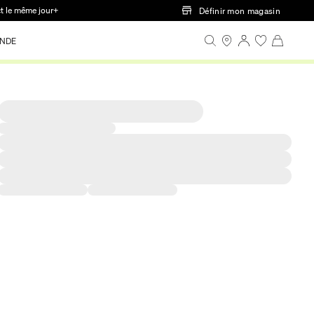
ct le même jour+
Définir mon magasin
NDE