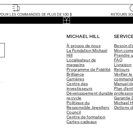
POUR LES COMMANDES DE PLUS DE 100 $
RETOURS SO
MICHAEL HILL
SERVICE
À propos de nous
Besoin d'
La Fondation Michael
Mon com
Hill
Prendre 
Localisateur de
FAQ
magasins
Livraison
Programme de Fidélité
Retours
Brilliance
Vérifier le
Carrières
command
Centre des
Manuel d
investisseurs
Plan d'en
Développement durable
professio
re:cycle
Garantie 
Politique du
Michael Hi
Responsible Jewellery
Options d
Council
Centre de formation
Cartes-cadeaux