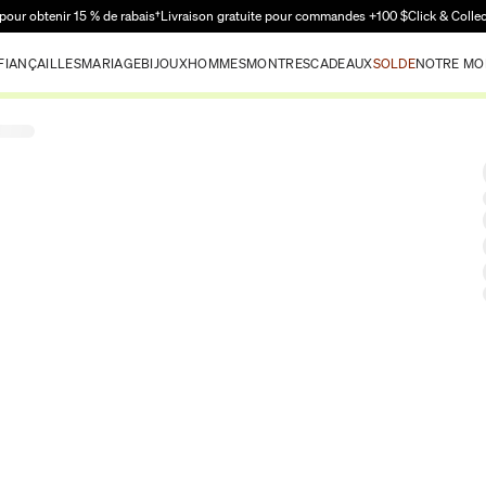
Passer au contenu principal
pour obtenir 15 % de rabais†
Livraison gratuite pour commandes +100 $
Click & Colle
FIANÇAILLES
MARIAGE
BIJOUX
HOMMES
MONTRES
CADEAUX
SOLDE
NOTRE MO