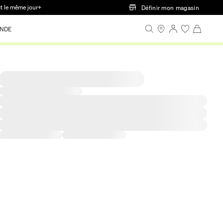
ct le même jour+
Définir mon magasin
NDE