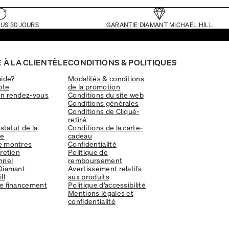
US 30 JOURS
GARANTIE DIAMANT MICHAEL HILL
 À LA CLIENTÈLE
CONDITIONS & POLITIQUES
aide?
Modalités & conditions
pte
de la promotion
un rendez-vous
Conditions du site web
Conditions générales
Conditions de Cliqué-
retiré
 statut de la
Conditions de la carte-
e
cadeau
e montres
Confidentialité
tretien
Politique de
nnel
remboursement
Diamant
Avertissement relatifs
ll
aux produits
e financement
Politique d'accessibilité
Mentions légales et
confidentialité