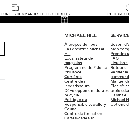
POUR LES COMMANDES DE PLUS DE 100 $
RETOURS SO
MICHAEL HILL
SERVICE
À propos de nous
Besoin d'
La Fondation Michael
Mon com
Hill
Prendre 
Localisateur de
FAQ
magasins
Livraison
Programme de Fidélité
Retours
Brilliance
Vérifier le
Carrières
command
Centre des
Manuel d
investisseurs
Plan d'en
Développement durable
professio
re:cycle
Garantie 
Politique du
Michael Hi
Responsible Jewellery
Options d
Council
Centre de formation
Cartes-cadeaux