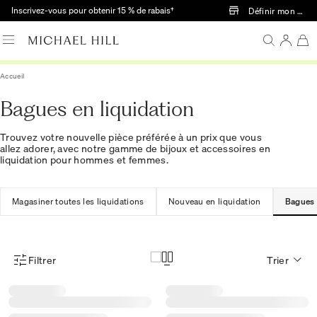
Passer au contenu principal
Inscrivez-vous pour obtenir 15 % de rabais†
Définir mon mag
Accueil
Bagues en liquidation
Trouvez votre nouvelle pièce préférée à un prix que vous
allez adorer, avec notre gamme de bijoux et accessoires en
liquidation pour hommes et femmes.
Magasiner toutes les liquidations
Nouveau en liquidation
Bagues
Filtrer
Trier
Menu des filtres d'articles