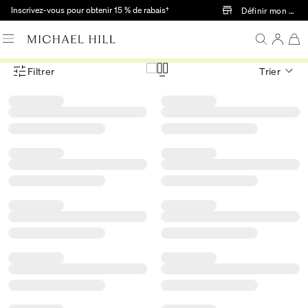
Passer au contenu principal
Inscrivez-vous pour obtenir 15 % de rabais†
Définir mon mag
Filtrer
Trier
Menu des filtres d'articles