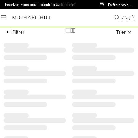
Passer au contenu principal
Inscrivez-vous pour obtenir 15 % de rabais†
Définir mon mag
Filtrer
Trier
Menu des filtres d'articles