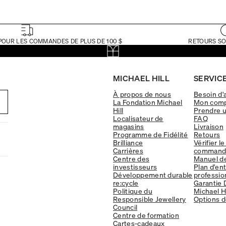
POUR LES COMMANDES DE PLUS DE 100 $
RETOURS SO
MICHAEL HILL
SERVICE
À propos de nous
Besoin d'
La Fondation Michael
Mon com
Hill
Prendre 
Localisateur de
FAQ
magasins
Livraison
Programme de Fidélité
Retours
Brilliance
Vérifier le
Carrières
command
Centre des
Manuel d
investisseurs
Plan d'en
Développement durable
professio
re:cycle
Garantie 
Politique du
Michael Hi
Responsible Jewellery
Options d
Council
Centre de formation
Cartes-cadeaux