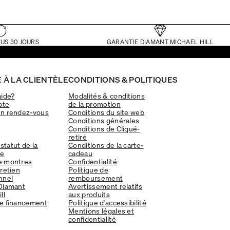
US 30 JOURS
GARANTIE DIAMANT MICHAEL HILL
 À LA CLIENTÈLE
CONDITIONS & POLITIQUES
aide?
Modalités & conditions
pte
de la promotion
un rendez-vous
Conditions du site web
Conditions générales
Conditions de Cliqué-
retiré
 statut de la
Conditions de la carte-
e
cadeau
e montres
Confidentialité
tretien
Politique de
nnel
remboursement
Diamant
Avertissement relatifs
ll
aux produits
e financement
Politique d'accessibilité
Mentions légales et
confidentialité