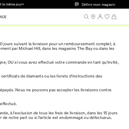
ct le même jour+
Définir mon magasin
NDE
30 jours suivant la livraison pour un remboursement complet, à
ement par Michael Hill, dans les magasins The Bay ou dans les
gne, OU si vous avez effectué votre commande en tant qu'invité,
certificats de diamants ou les livrets d'instructions des
prépayés. Nous ne pouvons pas accepter les livraisons contre
effectué.
 à l'exclusion de tous les frais de livraison, dans les 15 jours
eur de notre part ou si l'article est endommagé ou défectueux.