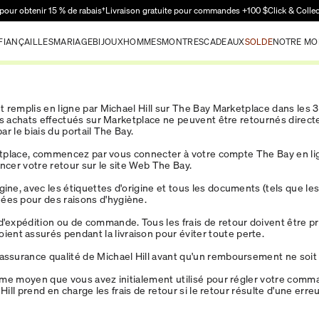
Passer au contenu principal
pour obtenir 15 % de rabais†
Livraison gratuite pour commandes +100 $
Click & Colle
FIANÇAILLES
MARIAGE
BIJOUX
HOMMES
MONTRES
CADEAUX
SOLDE
NOTRE MO
t remplis en ligne par Michael Hill sur The Bay Marketplace dans les 
Les achats effectués sur Marketplace ne peuvent être retournés direct
r le biais du portail The Bay.
rketplace, commencez par vous connecter à votre compte The Bay en li
cer votre retour sur le site Web The Bay.
ine, avec les étiquettes d'origine et tous les documents (tels que les 
nées pour des raisons d'hygiène.
 d'expédition ou de commande. Tous les frais de retour doivent être 
ent assurés pendant la livraison pour éviter toute perte.
'assurance qualité de Michael Hill avant qu'un remboursement ne soit 
e moyen que vous avez initialement utilisé pour régler votre commande,
Hill prend en charge les frais de retour si le retour résulte d'une err