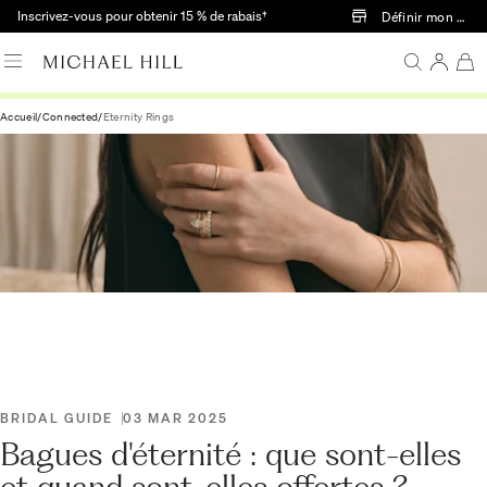
Passer au contenu principal
Inscrivez-vous pour obtenir 15 % de rabais†
Définir mon mag
Accueil
/
Connected
/
Eternity Rings
BRIDAL GUIDE
03 MAR 2025
Bagues d'éternité : que sont-elles
et quand sont-elles offertes ?