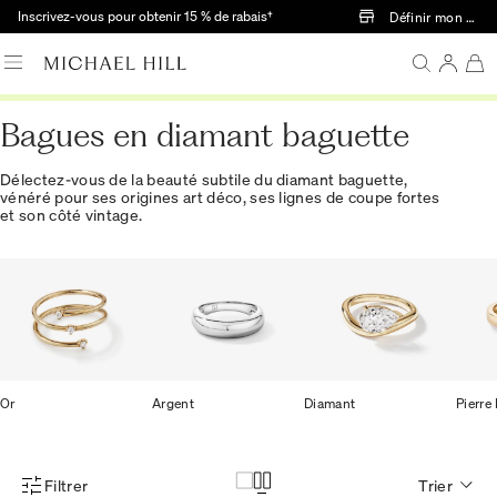
Passer au contenu principal
Inscrivez-vous pour obtenir 15 % de rabais†
Définir mon mag
Bagues en diamant baguette
Délectez-vous de la beauté subtile du diamant baguette,
vénéré pour ses origines art déco, ses lignes de coupe fortes
et son côté vintage.
Or
Argent
Diamant
Pierre
Filtrer
Trier
Menu des filtres d'articles