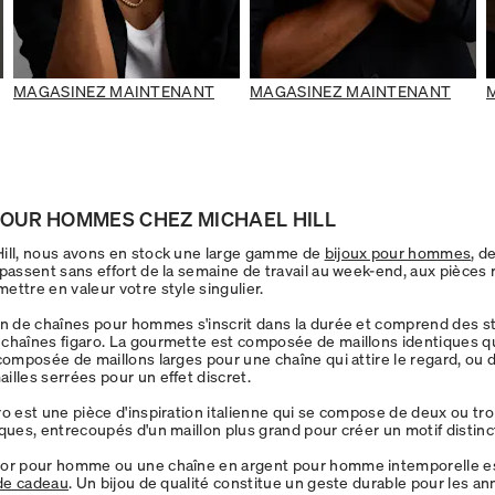
MAGASINEZ MAINTENANT
MAGASINEZ MAINTENANT
POUR HOMMES CHEZ MICHAEL HILL
ill, nous avons en stock une large gamme de
bijoux pour hommes
, d
 passent sans effort de la semaine de travail au week-end, aux pièce
ettre en valeur votre style singulier.
on de chaînes pour hommes s'inscrit dans la durée et comprend des s
 chaînes figaro. La gourmette est composée de maillons identiques qu
 composée de maillons larges pour une chaîne qui attire le regard, ou 
illes serrées pour un effet discret.
o est une pièce d'inspiration italienne qui se compose de deux ou troi
iques, entrecoupés d'un maillon plus grand pour créer un motif distinc
 or pour homme ou une chaîne en argent pour homme intemporelle e
de cadeau
. Un bijou de qualité constitue un geste durable pour les an