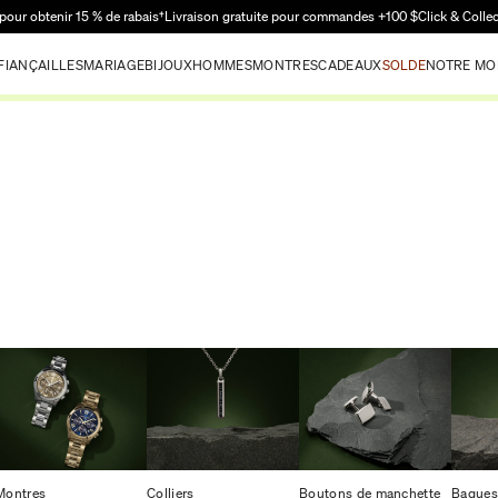
Passer au contenu principal
pour obtenir 15 % de rabais†
Livraison gratuite pour commandes +100 $
Click & Colle
FIANÇAILLES
MARIAGE
BIJOUX
HOMMES
MONTRES
CADEAUX
SOLDE
NOTRE MO
Montres
Colliers
Boutons de manchette
Bagues