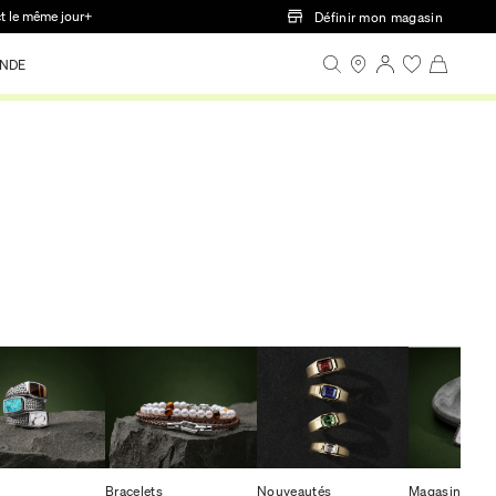
ct le même jour+
Définir mon magasin
NDE
Bracelets
Nouveautés
Magasiner To