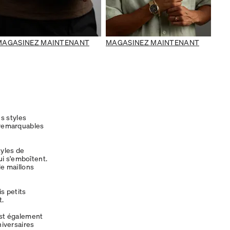
MAGASINEZ MAINTENANT
MAGASINEZ MAINTENANT
es styles
s remarquables
tyles de
i s'emboîtent.
de maillons
s petits
t.
st également
niversaires