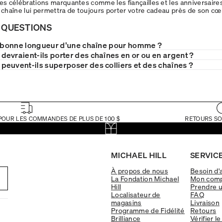
les célébrations marquantes comme les fiançailles et les anniversaires
e chaîne lui permettra de toujours porter votre cadeau près de son cœ
 QUESTIONS
a bonne longueur d'une chaîne pour homme ?
evraient-ils porter des chaînes en or ou en argent ?
euvent-ils superposer des colliers et des chaînes ?
POUR LES COMMANDES DE PLUS DE 100 $
RETOURS SO
MICHAEL HILL
SERVICE
À propos de nous
Besoin d'
La Fondation Michael
Mon com
Hill
Prendre 
Localisateur de
FAQ
magasins
Livraison
Programme de Fidélité
Retours
Brilliance
Vérifier le