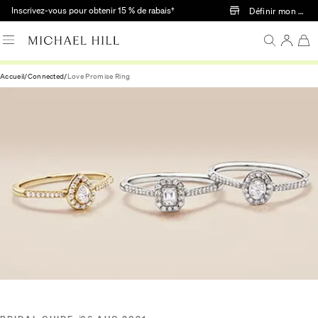
Passer au contenu principal
Inscrivez-vous pour obtenir 15 % de rabais†
Définir mon mag
Accueil
/
Connected
/
Love Promise Ring