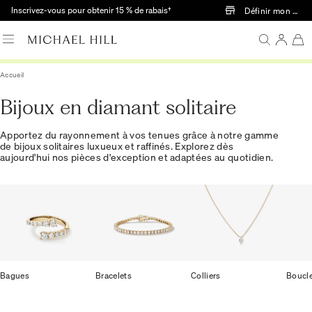
Passer au contenu principal
Inscrivez-vous pour obtenir 15 % de rabais†
Définir mon mag
Accueil
Bijoux en diamant solitaire
Apportez du rayonnement à vos tenues grâce à notre gamme
de bijoux solitaires luxueux et raffinés. Explorez dès
aujourd'hui nos pièces d'exception et adaptées au quotidien.
Bagues
Bracelets
Colliers
Boucle