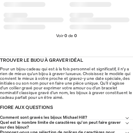
Voir
0
de
0
TROUVER LE BIJOU À GRAVER IDÉAL
Pour un bijou cadeau qui est à la fois personnel et significatif, il n'y a
rien de mieux qu'un bijou à graver luxueux. Choisissez le modèle qui
convient le mieux à votre proche et gravez-y une date spéciale, des
initiales ou son nom pour en faire une pièce unique. Qu'il s'agisse
d'un collier gravé pour exprimer votre amour ou d'un bracelet
nominatif classique gravé d'un nom, les bijoux à graver constituent le
cadeau parfait pour un être aimé.
FIORE AUX QUESTIONS
Comment sont gravés les bijoux Michael Hill?
Quel est le nombre limite de caractères qu'on peut faire graver
sur des bijoux?
Proposez-vous une sélection de polices de caractères pour