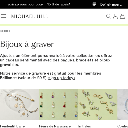
Passer au contenu principal
Inscrivez-vous pour obtenir 15 % de rabais†
Définir mon mag
Accueil
Bijoux à graver
Ajoutez un élément personnalisé à votre collection ou offrez
un cadeau sentimental avec des bagues, bracelets et bijoux
gravables.
Notre service de gravure est gratuit pour les membres
Brilliance (valeur de 29 $).
sign up today ›
Pendentif Barre
Pierre de Naissance
Initiales
Couleu