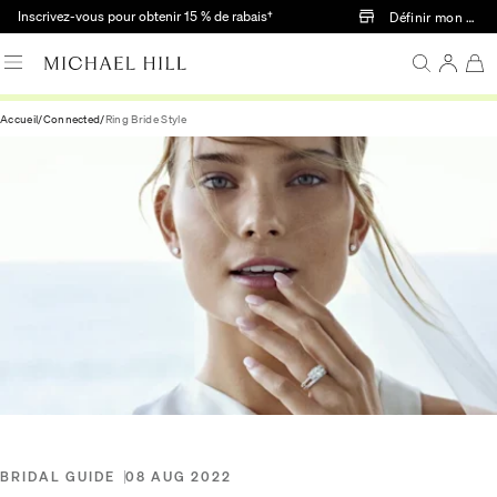
Passer au contenu principal
Inscrivez-vous pour obtenir 15 % de rabais†
Définir mon mag
Accueil
/
Connected
/
Ring Bride Style
BRIDAL GUIDE
08 AUG 2022