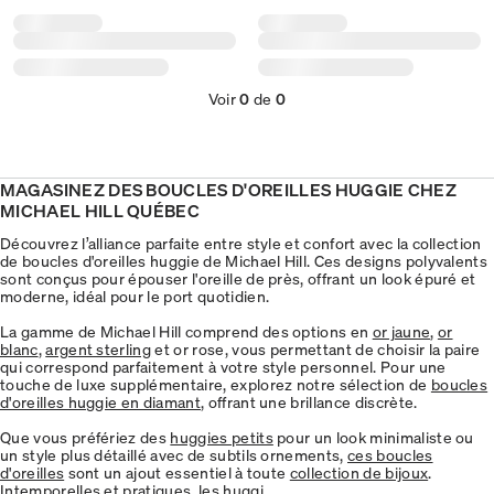
Voir
0
de
0
MAGASINEZ DES BOUCLES D'OREILLES HUGGIE CHEZ
MICHAEL HILL QUÉBEC
Découvrez l’alliance parfaite entre style et confort avec la collection
de boucles d'oreilles huggie de Michael Hill. Ces designs polyvalents
sont conçus pour épouser l'oreille de près, offrant un look épuré et
moderne, idéal pour le port quotidien.
La gamme de Michael Hill comprend des options en
or jaune
,
or
blanc
,
argent sterling
et or rose, vous permettant de choisir la paire
qui correspond parfaitement à votre style personnel. Pour une
touche de luxe supplémentaire, explorez notre sélection de
boucles
d'oreilles huggie en diamant
, offrant une brillance discrète.
Que vous préfériez des
huggies petits
pour un look minimaliste ou
un style plus détaillé avec de subtils ornements,
ces boucles
d'oreilles
sont un ajout essentiel à toute
collection de bijoux
.
Intemporelles et pratiques, les huggi