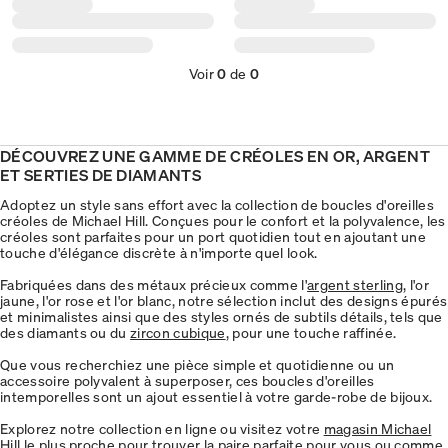
Voir
0
de
0
DÉCOUVREZ UNE GAMME DE CRÉOLES EN OR, ARGENT
ET SERTIES DE DIAMANTS
Adoptez un style sans effort avec la collection de boucles d'oreilles
créoles de Michael Hill. Conçues pour le confort et la polyvalence, les
créoles sont parfaites pour un port quotidien tout en ajoutant une
touche d'élégance discrète à n'importe quel look.
Fabriquées dans des métaux précieux comme l'
argent sterling
, l'or
jaune, l'or rose et l'or blanc, notre sélection inclut des designs épurés
et minimalistes ainsi que des styles ornés de subtils détails, tels que
des diamants ou du
zircon cubique
, pour une touche raffinée.
Que vous recherchiez une pièce simple et quotidienne ou un
accessoire polyvalent à superposer, ces boucles d'oreilles
intemporelles sont un ajout essentiel à votre garde-robe de bijoux.
Explorez notre collection en ligne ou visitez votre
magasin Michael
Hill le plus proche
pour trouver la paire parfaite pour vous ou comme