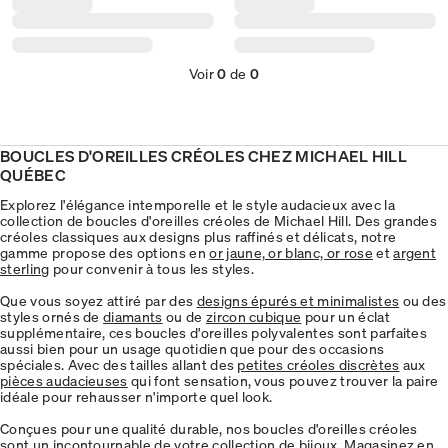
Voir
0
de
0
BOUCLES D'OREILLES CRÉOLES CHEZ MICHAEL HILL
QUÉBEC
Explorez l'élégance intemporelle et le style audacieux avec la
collection de boucles d'oreilles créoles de Michael Hill. Des grandes
créoles classiques aux designs plus raffinés et délicats, notre
gamme propose des options en
or jaune, or blanc, or rose
et
argent
sterling
pour convenir à tous les styles.
Que vous soyez attiré par des
designs épurés et minimalistes
ou des
styles ornés de
diamants
ou de
zircon cubique
pour un éclat
supplémentaire, ces boucles d'oreilles polyvalentes sont parfaites
aussi bien pour un usage quotidien que pour des occasions
spéciales. Avec des tailles allant des
petites créoles discrètes
aux
pièces audacieuses
qui font sensation, vous pouvez trouver la paire
idéale pour rehausser n'importe quel look.
Conçues pour une qualité durable, nos boucles d'oreilles créoles
sont un incontournable de votre collection de bijoux. Magasinez en