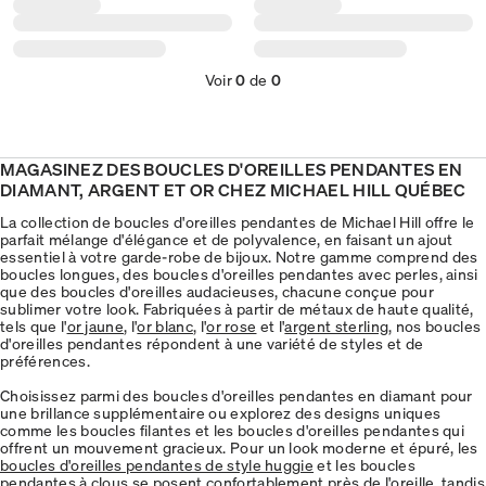
Voir
0
de
0
MAGASINEZ DES BOUCLES D'OREILLES PENDANTES EN
DIAMANT, ARGENT ET OR CHEZ MICHAEL HILL QUÉBEC
La collection de boucles d'oreilles pendantes de Michael Hill offre le
parfait mélange d'élégance et de polyvalence, en faisant un ajout
essentiel à votre garde-robe de bijoux. Notre gamme comprend des
boucles longues, des boucles d'oreilles pendantes avec perles, ainsi
que des boucles d'oreilles audacieuses, chacune conçue pour
sublimer votre look. Fabriquées à partir de métaux de haute qualité,
tels que l'
or jaune
, l'
or blanc
, l'
or rose
et l'
argent sterling
, nos boucles
d'oreilles pendantes répondent à une variété de styles et de
préférences.
Choisissez parmi des boucles d'oreilles pendantes en diamant pour
une brillance supplémentaire ou explorez des designs uniques
comme les boucles filantes et les boucles d'oreilles pendantes qui
offrent un mouvement gracieux. Pour un look moderne et épuré, les
boucles d'oreilles pendantes de style huggie
et les boucles
pendantes à clous se posent confortablement près de l'oreille, tandis