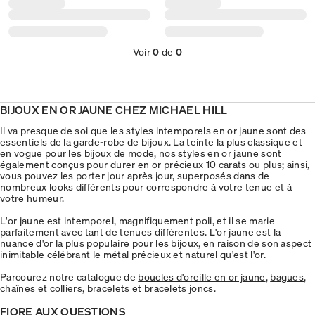
Voir
0
de
0
BIJOUX EN OR JAUNE CHEZ MICHAEL HILL
Il va presque de soi que les styles intemporels en or jaune sont des
essentiels de la garde-robe de bijoux. La teinte la plus classique et
en vogue pour les bijoux de mode, nos styles en or jaune sont
également conçus pour durer en or précieux 10 carats ou plus; ainsi,
vous pouvez les porter jour après jour, superposés dans de
nombreux looks différents pour correspondre à votre tenue et à
votre humeur.
L'or jaune est intemporel, magnifiquement poli, et il se marie
parfaitement avec tant de tenues différentes. L'or jaune est la
nuance d'or la plus populaire pour les bijoux, en raison de son aspect
inimitable célébrant le métal précieux et naturel qu'est l'or.
Parcourez notre catalogue de
boucles d'oreille en or jaune
,
bagues
,
chaînes
et
colliers
,
bracelets et bracelets joncs
.
FIORE AUX QUESTIONS