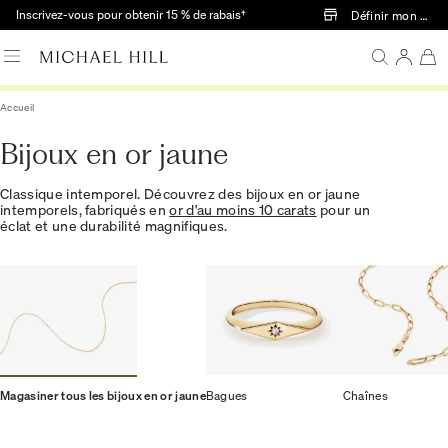
Passer au contenu principal
Inscrivez-vous pour obtenir 15 % de rabais†
Définir mon mag
Accueil
Bijoux en or jaune
Classique intemporel. Découvrez des bijoux en or jaune
intemporels, fabriqués en
or d'au moins 10 carats
pour un
éclat et une durabilité magnifiques.
Magasiner tous les bijoux en or jaune
Bagues
Chaînes