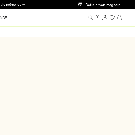
ct le même jour+
Définir mon magasin
NDE