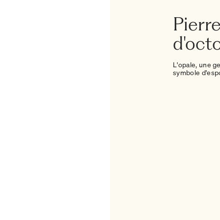
Pierr
d'oct
L'opale, une g
symbole d'espo