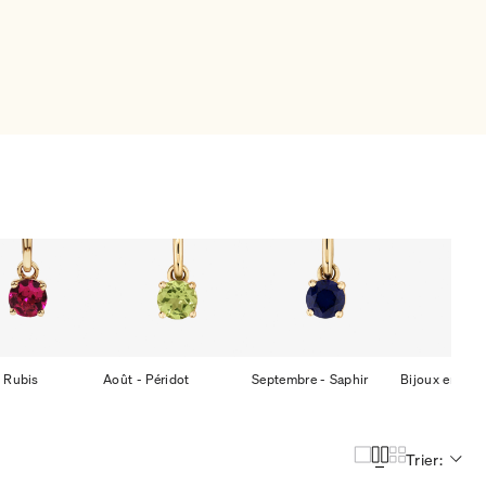
- Rubis
Août - Péridot
Septembre - Saphir
Bijoux en opa
Trier: