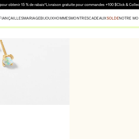
Passer au contenu principal
pour obtenir 15 % de rabais†
Livraison gratuite pour commandes +100 $
Click & Colle
FIANÇAILLES
MARIAGE
BIJOUX
HOMMES
MONTRES
CADEAUX
SOLDE
NOTRE MO