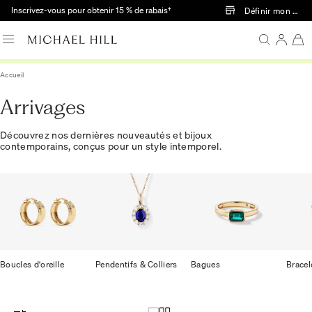
Passer au contenu principal
Inscrivez-vous pour obtenir 15 % de rabais†
Définir mon mag
Accueil
Arrivages
Découvrez nos dernières nouveautés et bijoux
contemporains, conçus pour un style intemporel.
Boucles d'oreille
Pendentifs & Colliers
Bagues
Bracel