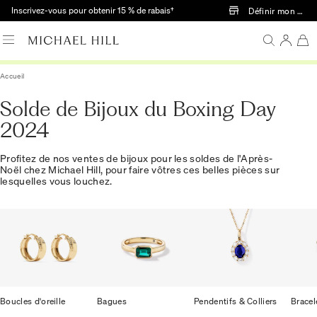
Passer au contenu principal
Inscrivez-vous pour obtenir 15 % de rabais†
Définir mon mag
Accueil
Solde de Bijoux du Boxing Day
2024
Profitez de nos ventes de bijoux pour les soldes de l'Après-
Noël chez Michael Hill, pour faire vôtres ces belles pièces sur
lesquelles vous louchez.
Boucles d'oreille
Bagues
Pendentifs & Colliers
Bracel