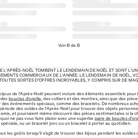
Voir
0
de
0
E L'APRÈS-NOËL TOMBENT LE LENDEMAIN DE NOËL ET SONT L'UN
EMENTS COMMERCIAUX DE L'ANNÉE. LE LENDEMAIN DE NOËL, V
 TOUTES SORTES D'OFFRES INCROYABLES, Y COMPRIS SUR DE MA
bijoux de l'Après-Noël peuvent inclure des éléments essentiels pour le
e des
boucles d'oreille
, des colliers et des montres, ainsi que des pièce
r des événements spéciaux, comme des bracelets. De nombreux ach
a période des soldes de l'Après-Noël pour trouver des objets personne
rs amis, et pourraient même découvrir des pièces sentimentales si la 
quoi ne pas vous faire plaisir avec une superbe
paire de boucles d'ore
 spéciale, ou un bracelet jonc ou un bracelet à porter au quotidien.
tous les goûts lorsqu'il s'agit de trouver des bijoux pendant les soldes 