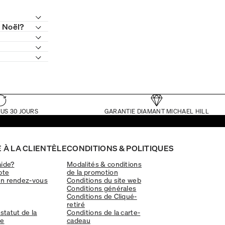
e Noël?
US 30 JOURS
GARANTIE DIAMANT MICHAEL HILL
 À LA CLIENTÈLE
CONDITIONS & POLITIQUES
aide?
Modalités & conditions
pte
de la promotion
un rendez-vous
Conditions du site web
Conditions générales
Conditions de Cliqué-
retiré
 statut de la
Conditions de la carte-
e
cadeau