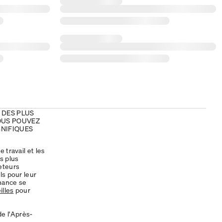
 DES PLUS
OUS POUVEZ
GNIFIQUES
 travail et les
s plus
eteurs
ls pour leur
chance se
illes
pour
de l'Après-