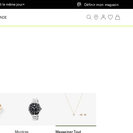
ct le même jour+
Définir mon magasin
NDE
Montres
Magasiner Tout