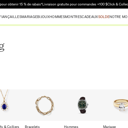
Passer au contenu principal
pour obtenir 15 % de rabais†
Livraison gratuite pour commandes +100 $
Click & Colle
FIANÇAILLES
MARIAGE
BIJOUX
HOMMES
MONTRES
CADEAUX
SOLDE
NOTRE MO
g
fs & Colliers
Bracelets
Hommes
Mariage