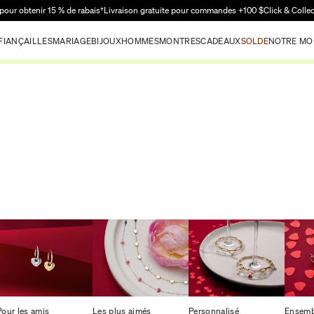
Passer au contenu principal
pour obtenir 15 % de rabais†
Livraison gratuite pour commandes +100 $
Click & Colle
FIANÇAILLES
MARIAGE
BIJOUX
HOMMES
MONTRES
CADEAUX
SOLDE
NOTRE MO
Pour les amis
Les plus aimés
Personnalisé
Ensemb