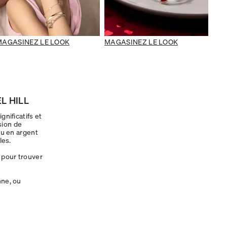
MAGASINEZ LE LOOK
MAGASINEZ LE LOOK
L HILL
gnificatifs et
sion de
ou en argent
les.
 pour trouver
nne, ou