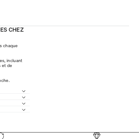
ES CHEZ
ns chaque
s, incluant
 et de
oche.