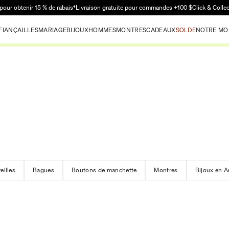
Passer au contenu principal
pour obtenir 15 % de rabais†
Livraison gratuite pour commandes +100 $
Click & Colle
FIANÇAILLES
MARIAGE
BIJOUX
HOMMES
MONTRES
CADEAUX
SOLDE
NOTRE MO
eilles
Bagues
Boutons de manchette
Montres
Bijoux en 