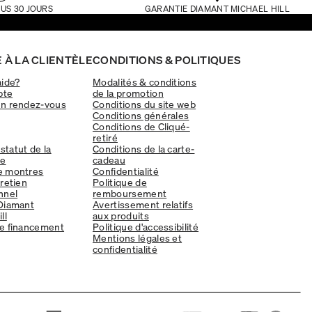
US 30 JOURS
GARANTIE DIAMANT MICHAEL HILL
 À LA CLIENTÈLE
CONDITIONS & POLITIQUES
aide?
Modalités & conditions
pte
de la promotion
un rendez-vous
Conditions du site web
Conditions générales
Conditions de Cliqué-
retiré
 statut de la
Conditions de la carte-
e
cadeau
e montres
Confidentialité
tretien
Politique de
nnel
remboursement
Diamant
Avertissement relatifs
ll
aux produits
e financement
Politique d'accessibilité
Mentions légales et
confidentialité