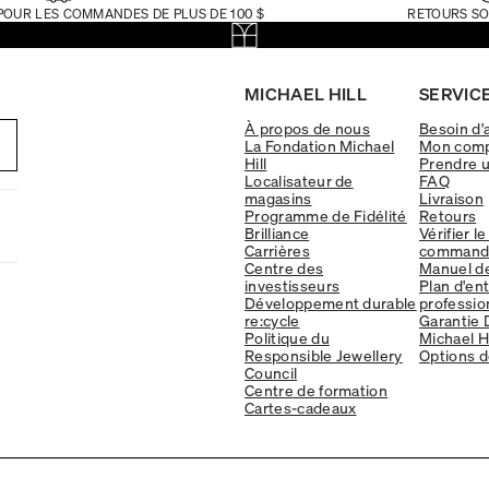
POUR LES COMMANDES DE PLUS DE 100 $
RETOURS SO
MICHAEL HILL
SERVICE
À propos de nous
Besoin d'
La Fondation Michael
Mon com
Hill
Prendre 
Localisateur de
FAQ
magasins
Livraison
Programme de Fidélité
Retours
Brilliance
Vérifier le
Carrières
command
Centre des
Manuel d
investisseurs
Plan d'en
Développement durable
professio
re:cycle
Garantie 
Politique du
Michael Hi
Responsible Jewellery
Options d
Council
Centre de formation
Cartes-cadeaux