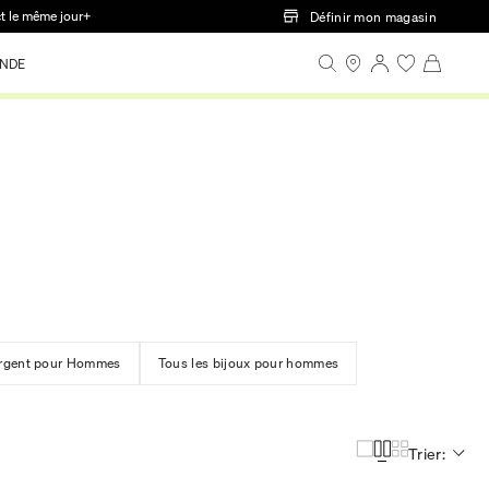
ct le même jour+
Définir mon magasin
NDE
Argent pour Hommes
Tous les bijoux pour hommes
Trier: