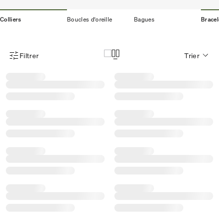
Colliers
Boucles d'oreille
Bagues
Bracel
Filtrer
Trier
Menu des filtres d'articles